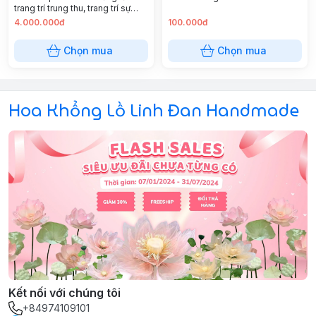
trang trí trung thu, trang trí sự
kiện
4.000.000đ
100.000đ
Chọn mua
Chọn mua
Hoa Khổng Lồ Linh Đan Handmade
Kết nối với chúng tôi
+84974109101