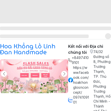
Hoa Khổng Lồ Linh
Kết nối với
Địa chỉ
Đan Handmade
74/32
chúng tôi
Đường số
+8497410
8, Phường
9101
Trường
https://w
Thạnh,
ww.faceb
TP. Thủ
ook.com/
Đức,
hoakhon
Phường
glosncon
Trường
cept/
Thạnh, Hồ
09741091
Chí Minh -
01
Thành