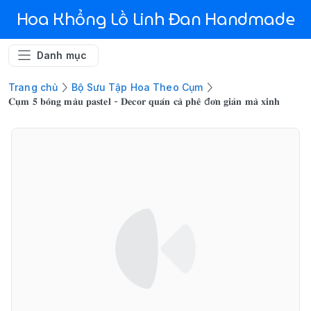
Hoa Khổng Lồ Linh Đan Handmade
Danh mục
Trang chủ
Bộ Sưu Tập Hoa Theo Cụm
𝐂𝐮̣𝐦 𝟓 𝐛𝐨̂𝐧𝐠 𝐦𝐚̀𝐮 𝐩𝐚𝐬𝐭𝐞𝐥 - 𝐃𝐞𝐜𝐨𝐫 𝐪𝐮𝐚́𝐧 𝐜𝐚̀ 𝐩𝐡𝐞̂ đ𝐨̛𝐧 𝐠𝐢𝐚̉𝐧 𝐦𝐚̀ 𝐱𝐢𝐧𝐡