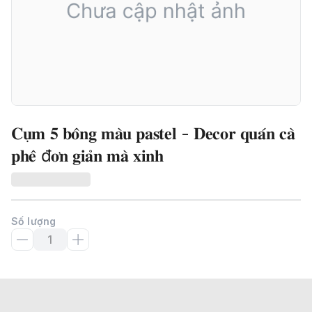
𝐂𝐮̣𝐦 𝟓 𝐛𝐨̂𝐧𝐠 𝐦𝐚̀𝐮 𝐩𝐚𝐬𝐭𝐞𝐥 - 𝐃𝐞𝐜𝐨𝐫 𝐪𝐮𝐚́𝐧 𝐜𝐚̀
𝐩𝐡𝐞̂ đ𝐨̛𝐧 𝐠𝐢𝐚̉𝐧 𝐦𝐚̀ 𝐱𝐢𝐧𝐡
Số lượng