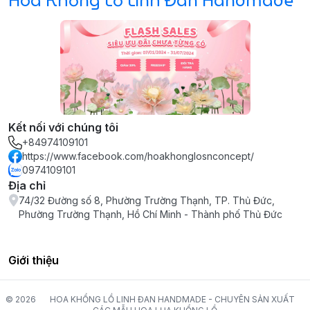
Hoa Khổng Lồ Linh Đan Handmade
Kết nối với chúng tôi
+84974109101
https://www.facebook.com/hoakhonglosnconcept/
0974109101
Địa chỉ
74/32 Đường số 8, Phường Trường Thạnh, TP. Thủ Đức,
Phường Trường Thạnh, Hồ Chí Minh - Thành phố Thủ Đức
Giới thiệu
© 2026
HOA KHỔNG LỒ LINH ĐAN HANDMADE - CHUYÊN SẢN XUẤT