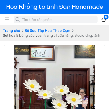
Hoa Khổng Lồ Linh Đan Handmade
0
Trang chủ
Bộ Sưu Tập Hoa Theo Cụm
Set hoa 5 bông cúc voan trang trí cửa hàng, studio chụp ảnh