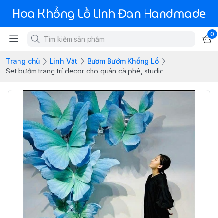
Hoa Khổng Lồ Linh Đan Handmade
0
Trang chủ
Linh Vật
Bươm Bướm Khổng Lồ
Set bướm trang trí decor cho quán cà phê, studio