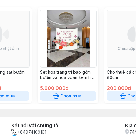
ung sắt bướm
Set hoa trang trí bao gồm
Cho thuê cá c
bướm và hoa voan kèm hoa
80cm
lụa
đ
5.000.000đ
200.000đ
ọn mua
Chọn mua
Chọ
Kết nối với chúng tôi
Địa 
+84974109101
74/