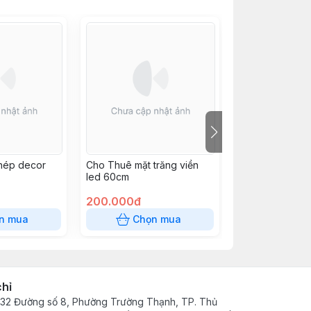
hép decor
Cho Thuê mặt trăng viền
Cho thuê cụm s
led 60cm
có đèn
200.000đ
500.000đ
n mua
Chọn mua
Chọn
chỉ
32 Đường số 8, Phường Trường Thạnh, TP. Thủ