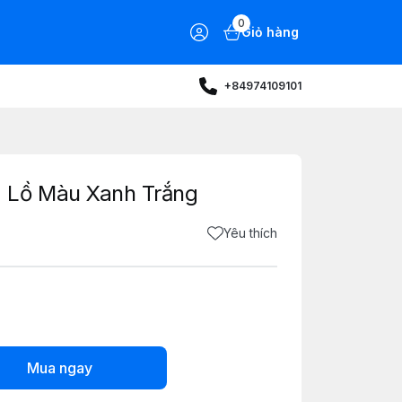
0
Giỏ hàng
+84974109101
 Lồ Màu Xanh Trắng
Yêu thích
Mua ngay