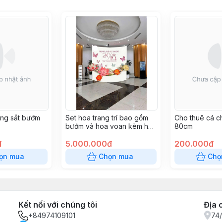
ung sắt bướm
Set hoa trang trí bao gồm
Cho thuê cá c
bướm và hoa voan kèm hoa
80cm
lụa
đ
5.000.000đ
200.000đ
ọn mua
Chọn mua
Chọ
Kết nối với chúng tôi
Địa 
+84974109101
74/