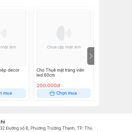
hép decor
Cho Thuê mặt trăng viền
Cho thuê cụm s
led 60cm
có đèn
200.000đ
500.000đ
n mua
Chọn mua
Chọn
chỉ
32 Đường số 8, Phường Trường Thạnh, TP. Thủ