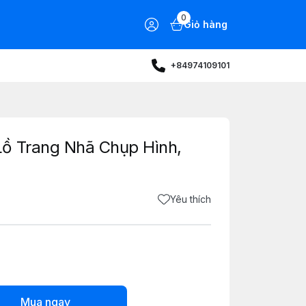
0
Giỏ hàng
+84974109101
ồ Trang Nhã Chụp Hình,
Yêu thích
Mua ngay