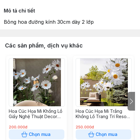
Mô tả chi tiết
Bông hoa đường kính 30cm dày 2 lớp
Các sản phẩm, dịch vụ khác
Hoa Cúc Họa Mi Khổng Lồ
Hoa Cúc Họa Mi Trắng
Giấy Nghệ Thuật Decor
Khổng Lồ Trang Trí Resort,
Cửa Hàng, Quán Cafe,
Khu Nghỉ Dưỡng, Quán
Studio, Spa
Cafe
200.000đ
250.000đ
Chọn mua
Chọn mua