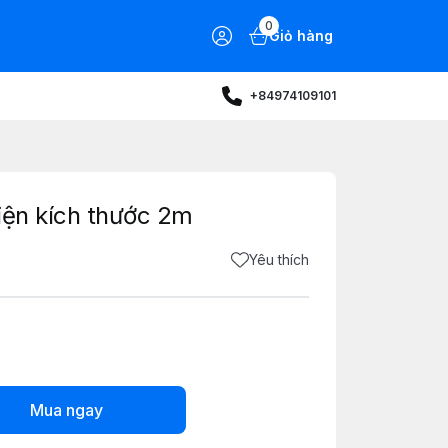
0
Giỏ hàng
+84974109101
kiện kích thước 2m
Yêu thích
Mua ngay