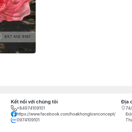
Kết nối với chúng tôi
Địa 
+84974109101
74/
https://www.facebook.com/hoakhonglosnconcept/
Đức
0974109101
Th