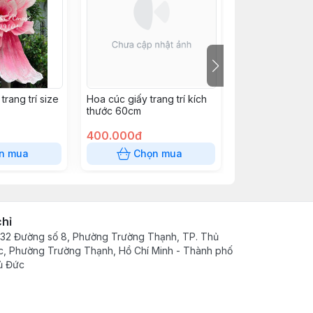
trang trí size
Hoa cúc giấy trang trí kích
Hoa cúc giấy tra
thước 60cm
thước 50cm
400.000đ
180.000đ
n mua
Chọn mua
Chọn
chỉ
32 Đường số 8, Phường Trường Thạnh, TP. Thủ
, Phường Trường Thạnh, Hồ Chí Minh - Thành phố
ủ Đức