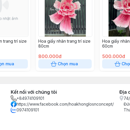
 trang trí size
Hoa giấy nhăn trang trí size
Hoa giấy nhăn 
80cm
60cm
800.000đ
500.000đ
ọn mua
Chọn mua
Chọ
Kết nối với chúng tôi
Địa 
+84974109101
74/
https://www.facebook.com/hoakhonglosnconcept/
Đức
0974109101
Th