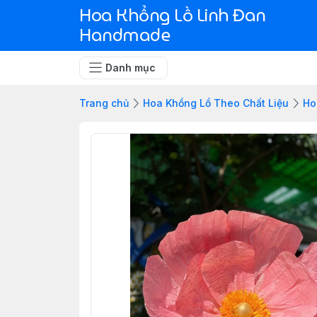
Hoa Khổng Lồ Linh Đan
Handmade
Danh mục
Trang chủ
Hoa Khổng Lồ Theo Chất Liệu
Ho