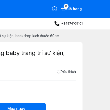
0
Giỏ hàng
+84974109101
rí sự kiện, backdrop kích thước 60cm
 baby trang trí sự kiện,
m
Yêu thích
Mua ngay