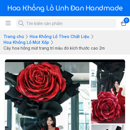
Hoa Khổng Lồ Linh Đan Handmade
0
Trang chủ
Hoa Khổng Lồ Theo Chất Liệu
Hoa Khổng Lồ Mút Xốp
Cây hoa hồng mút trang trí màu đỏ kích thước cao 2m