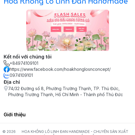
Hoa Khổng Lồ Linh Đan Handmade
Kết nối với chúng tôi
+84974109101
https://www.facebook.com/hoakhonglosnconcept/
0974109101
Địa chỉ
74/32 Đường số 8, Phường Trường Thạnh, TP. Thủ Đức,
Phường Trường Thạnh, Hồ Chí Minh - Thành phố Thủ Đức
Giới thiệu
© 2026
HOA KHỔNG LỒ LINH ĐAN HANDMADE - CHUYÊN SẢN XUẤT