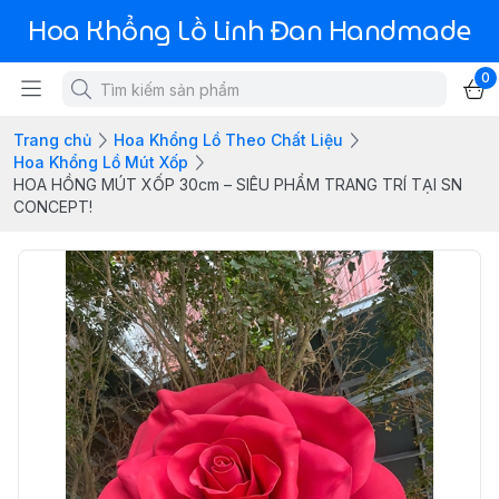
Hoa Khổng Lồ Linh Đan Handmade
0
Trang chủ
Hoa Khổng Lồ Theo Chất Liệu
Hoa Khổng Lồ Mút Xốp
HOA HỒNG MÚT XỐP 30cm – SIÊU PHẨM TRANG TRÍ TẠI SN
CONCEPT!