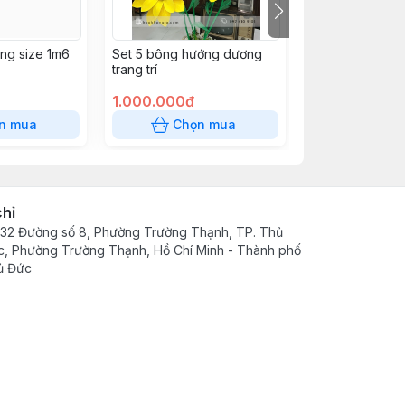
ắng size 1m6
Set 5 bông hướng dương
Hoa hồng mút tr
trang trí
kích thước 1m
1.000.000đ
800.000đ
n mua
Chọn mua
Chọn
chỉ
32 Đường số 8, Phường Trường Thạnh, TP. Thủ
, Phường Trường Thạnh, Hồ Chí Minh - Thành phố
ủ Đức