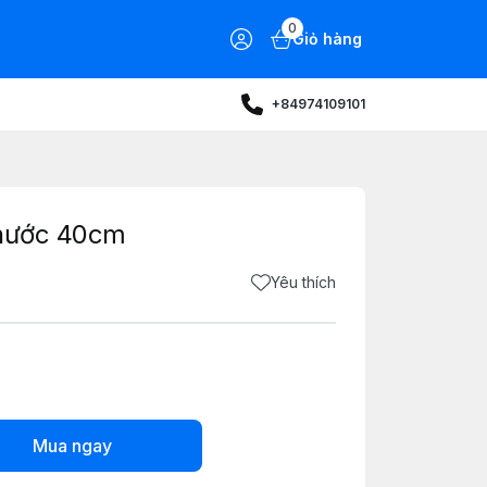
0
Giỏ hàng
+84974109101
 thước 40cm
Yêu thích
Mua ngay