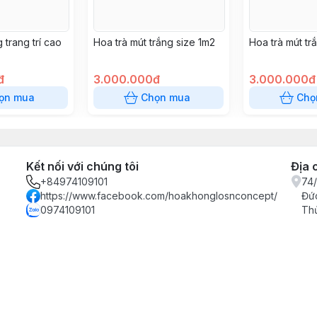
trang trí cao
Hoa trà mút trắng size 1m2
Hoa trà mút tr
đ
3.000.000đ
3.000.000đ
ọn mua
Chọn mua
Chọ
Kết nối với chúng tôi
Địa 
+84974109101
74/
https://www.facebook.com/hoakhonglosnconcept/
Đức
0974109101
Th