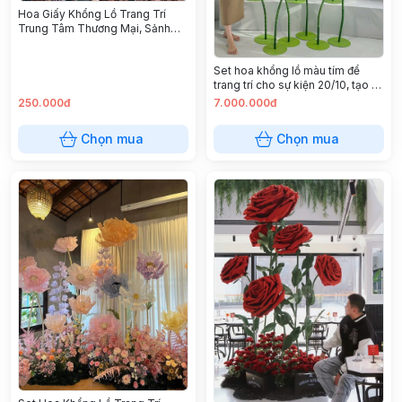
Hoa Giấy Khổng Lồ Trang Trí
Trung Tâm Thương Mại, Sảnh
Khách Sạn
Set hoa khổng lồ màu tím để
trang trí cho sự kiện 20/10, tạo ra
không gian đầy ấn tượng
250.000đ
7.000.000đ
Chọn mua
Chọn mua