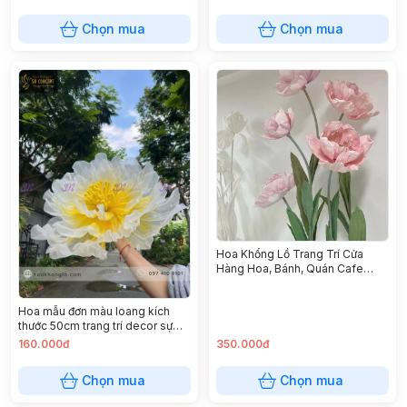
Chọn mua
Chọn mua
Hoa Khổng Lồ Trang Trí Cửa
Hàng Hoa, Bánh, Quán Cafe
60cm
Hoa mẫu đơn màu loang kích
thước 50cm trang trí decor sự
kiện
160.000đ
350.000đ
Chọn mua
Chọn mua