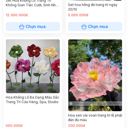
Set Hoa Khổng Lồ Trang Trí
Set hoa hồng đỏ trang trí ngày
Không Gian Tiệc Cưới, Sinh Nhật,
20/10
Sự Kiện
12.000.000đ
5.000.000đ
Chọn mua
Chọn mua
Hoa Khổng Lồ Đa Dạng Màu Sắc
Trang Trí Cửa Hàng, Spa, Studio
Hoa sen vải voan trang trí lễ phật
đản đủ màu
500.000đ
200.000đ