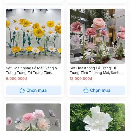
Set Hoa Khổng Lồ Màu Vàng &
Set Hoa Khổng Lồ Trang Trí
Trắng Trang Trí Trung Tâm
Trung Tâm Thương Mại, Sảnh
Thương Mại
Tòa Nhà
6.000.000đ
12.000.000đ
Chọn mua
Chọn mua