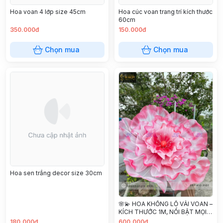
Hoa voan 4 lớp size 45cm
Hoa cúc voan trang trí kích thước
60cm
350.000đ
150.000đ
Chọn mua
Chọn mua
Hoa sen trắng decor size 30cm
🌸💫 HOA KHỔNG LỒ VẢI VOAN –
KÍCH THƯỚC 1M, NỔI BẬT MỌI
GÓC NHÌN 💫🌸
180.000đ
600.000đ