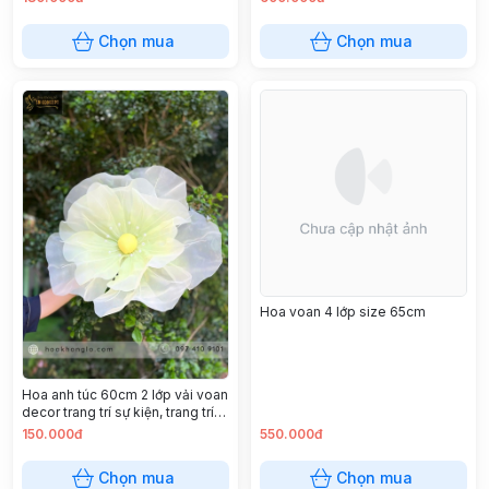
Chọn mua
Chọn mua
Hoa voan 4 lớp size 65cm
Hoa anh túc 60cm 2 lớp vải voan
decor trang trí sự kiện, trang trí
quán ăn
150.000đ
550.000đ
Chọn mua
Chọn mua