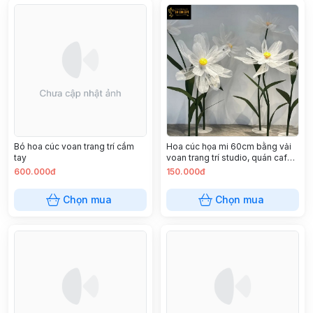
Bó hoa cúc voan trang trí cầm
Hoa cúc họa mi 60cm bằng vải
tay
voan trang trí studio, quán cafe,
tiệc cưới
600.000đ
150.000đ
Chọn mua
Chọn mua