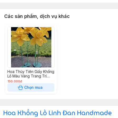
Các sản phẩm, dịch vụ khác
Hoa Thủy Tiên Giấy Khổng
Lồ Màu Vàng Trang Trí
Cửa Hàng, Nhà Ở
150.000đ
Chọn mua
Hoa Khổng Lồ Linh Đan Handmade