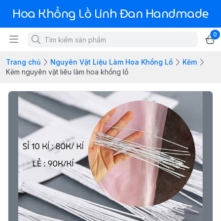
Hoa Khổng Lồ Linh Đan Handmade
0
Trang chủ
Nguyên Vật Liệu Làm Hoa Khổng Lồ
Kẽm
Kẽm nguyên vật liêu làm hoa khổng lồ