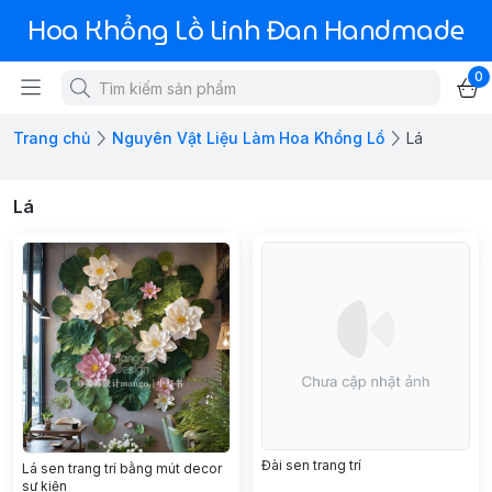
Hoa Khổng Lồ Linh Đan Handmade
0
Trang chủ
Nguyên Vật Liệu Làm Hoa Khổng Lồ
Lá
Lá
Đài sen trang trí
Lá sen trang trí bằng mút decor
sự kiện