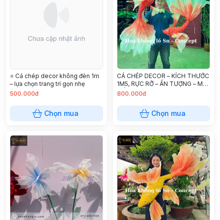
⭐ Cá chép decor không đèn 1m
CÁ CHÉP DECOR – KÍCH THƯỚC
– lựa chọn trang trí gọn nhẹ
1M5, RỰC RỠ – ẤN TƯỢNG – MAY
MẮN
500.000đ
800.000đ
Chọn mua
Chọn mua