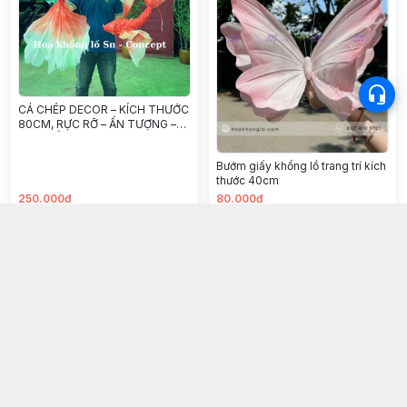
CÁ CHÉP DECOR – KÍCH THƯỚC
80CM, RỰC RỠ – ẤN TƯỢNG –
MAY MẮN
Bướm giấy khổng lồ trang trí kích
thước 40cm
250.000đ
80.000đ
Chọn mua
Chọn mua