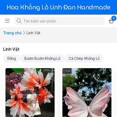
Hoa Khổng Lồ Linh Đan Handmade
0
Trang chủ
Linh Vật
Linh Vật
Rồng
Bươm Bướm Khổng Lồ
Cá Chép Khổng Lồ