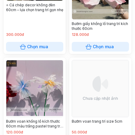
⭐ Cá chép decor không đèn
60cm – lựa chọn trang trí gọn nhẹ
Bướm giấy khổng lồ trang trí kích
thước 60cm
300.000đ
128.000đ
Chọn mua
Chọn mua
Bướm voan khổng lồ kích thước
Bướm voan trang trí size 5cm
60cm màu trắng pastel trang trí
sự kiện, studio chụp ảnh
120.000đ
50.000đ