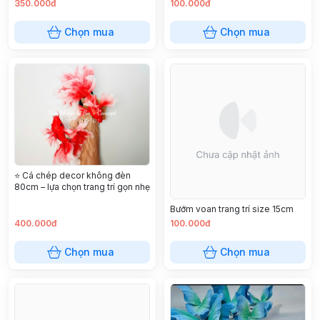
TƯỢNG – MAY MẮN ✨🎏 2
350.000đ
100.000đ
Chọn mua
Chọn mua
⭐ Cá chép decor không đèn
80cm – lựa chọn trang trí gọn nhẹ
Bướm voan trang trí size 15cm
400.000đ
100.000đ
Chọn mua
Chọn mua