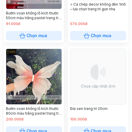
⭐ Cá chép decor không đèn 1m5
– lựa chọn trang trí gọn nhẹ
Bướm voan khổng lồ kích thước
50cm màu trắng pastel trang trí
sự kiện, studio chụp ảnh
91.000đ
570.000đ
Chọn mua
Chọn mua
Bướm voan khổng lồ kích thước
Đài sen trang trí 20cm
80cm màu trắng pastel trang trí
sự kiện, studio chụp ảnh
200.000đ
100.000đ
Chọn mua
Chọn mua