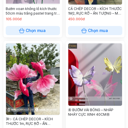
Bướm voan khổng lồ kích thước
CÁ CHÉP DECOR – KÍCH THƯỚC
50cm màu trắng pastel trang trí
1M2, RỰC RỠ – ẤN TƯỢNG – MAY
sự kiện, studio chụp ảnh
MẮN
105.000đ
450.000đ
Chọn mua
Chọn mua
🦋 BƯỚM VẢI BÓNG – NHẤP
NHÁY CỰC XINH 40CM🦋
🎏✨ CÁ CHÉP DECOR – KÍCH
THƯỚC 1m, RỰC RỠ – ẤN