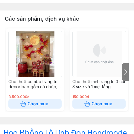
Các sản phẩm, dịch vụ khác
Cho thuê combo trang trí
Cho thuê mẹt trang trí 3 cái
decor bao gồm cá chép,
3 size và 1 mẹt tầng
mặt trăng, lồng đèn giấy,
lồng đèn ngôi sao và đám
3.500.000đ
150.000đ
mây
Chọn mua
Chọn mua
Hoa Khổng Lồ Linh Đan Handmade