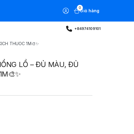
0
Giỏ hàng
+84974109101
KICH THUOC 1M🎨✨
HỔNG LỒ – ĐỦ MÀU, ĐỦ
1M🎨✨