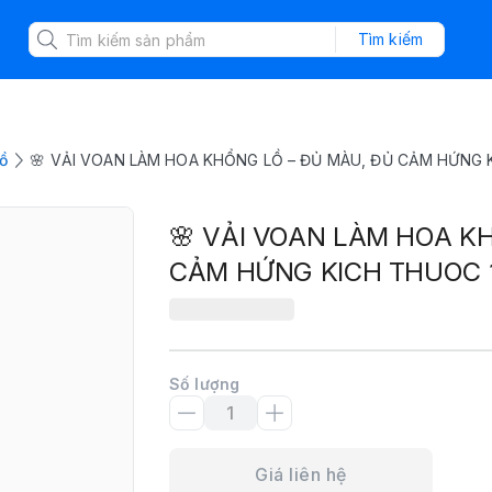
Tìm kiếm
ồ
🌸 VẢI VOAN LÀM HOA KHỔNG LỒ – ĐỦ MÀU, ĐỦ CẢM HỨNG 
🌸 VẢI VOAN LÀM HOA K
CẢM HỨNG KICH THUOC 
Số lượng
Giá liên hệ