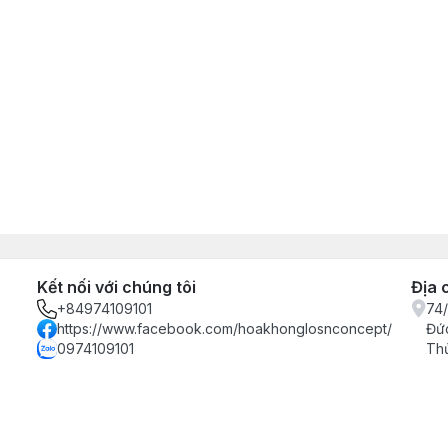
Kết nối với chúng tôi
Địa 
+84974109101
74/
https://www.facebook.com/hoakhonglosnconcept/
Đức
0974109101
Th