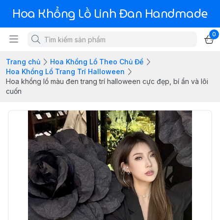
Hoa Khổng Lồ Linh Đan Handmade
0
Trang chủ
Hoa Khổng Lồ Theo Chủ Đề
Hoa Khổng Lồ Trang Trí Halloween
Hoa khổng lồ màu đen trang trí halloween cực đẹp, bí ẩn và lôi
cuốn