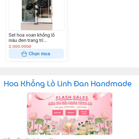
Set hoa voan khổng lồ
màu đen trang trí
halloween huyền bí
2.000.000đ
Chọn mua
Hoa Khổng Lồ Linh Đan Handmade