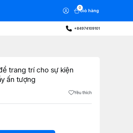
0
Giỏ hàng
+84974109101
ể trang trí cho sự kiện
ầy ấn tượng
Yêu thích