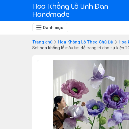
Hoa Khổng Lồ Linh Đan
Handmade
Danh mục
Trang chủ
Hoa Khổng Lồ Theo Chủ Đề
Hoa 
Set hoa khổng lồ màu tím để trang trí cho sự kiện 