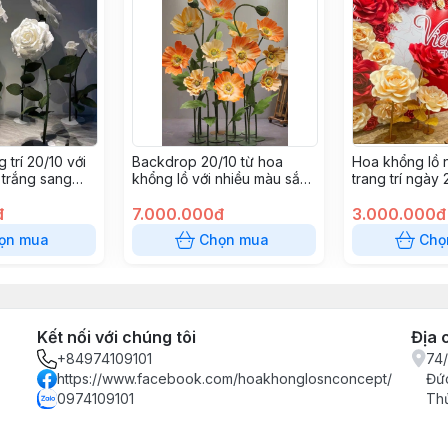
 trí 20/10 với
Backdrop 20/10 từ hoa
Hoa khổng lồ 
 trắng sang
khổng lồ với nhiều màu sắc
trang trí ngày 
 nhàng
khác nhau như đỏ, cam,
đ
vàng, xanh, tím
7.000.000đ
3.000.000đ
ọn mua
Chọn mua
Chọ
Kết nối với chúng tôi
Địa 
+84974109101
74/
https://www.facebook.com/hoakhonglosnconcept/
Đức
0974109101
Th