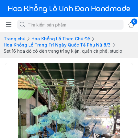
Hoa Khổng Lồ Linh Đan Handmade
0
Trang chủ
Hoa Khổng Lồ Theo Chủ Đề
Hoa Khổng Lồ Trang Trí Ngày Quốc Tế Phụ Nữ 8/3
Set 16 hoa đỏ có đèn trang trí sự kiện, quán cà phê, studio